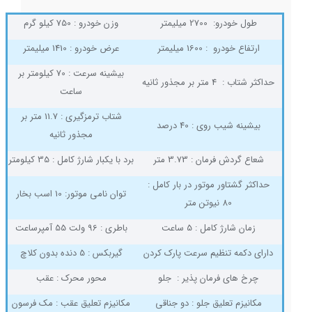
طول خودرو: 2700 میلیمتر
وزن خودرو : 750 کیلو گرم
ارتفاع خودرو : 1600 میلیمتر
عرض خودرو : 1410 میلیمتر
بیشینه سرعت : 70 کیلومتر بر
حداکثر شتاب : 4 متر بر مجذور ثانیه
ساعت
شتاب ترمزگیری : 11.7 متر بر
بیشینه شیب روی : 40 درصد
مجذور ثانیه
شعاع گردش فرمان : 3.73 متر
برد با یکبار شارژ کامل : 35 کیلومتر
حداکثر گشتاور موتور در بار کامل :
توان نامی موتور: 10 اسب بخار
80
نیوتن متر
زمان شارژ کامل : 5 ساعت
باطری : 96 ولت 55 آمپرساعت
دارای دکمه تنظیم سرعت پارک کردن
گیربکس : 5 دنده بدون کلاچ
چرخ های فرمان پذیر : جلو
محور محرک : عقب
مکانیزم تعلیق جلو : دو جناقی
مکانیزم تعلیق عقب : مک فرسون