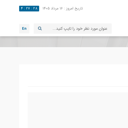
تاریخ امروز :
16 مرداد 1405
28
:
27
:
4
En